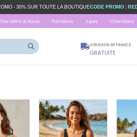
OMO - 30% SUR TOUTE LA BOUTIQUE
CODE PROMO : RE
Tee-shirts & Hauts
Pantalons
Jupes
Chemisiers
Reche
LIVRAISON EN FRANCE
rche
GRATUITE