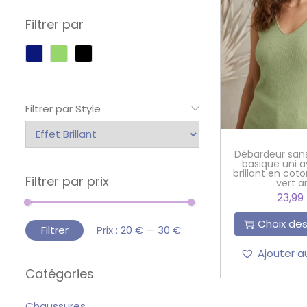
Filtrer par
Filtrer par Style
Débardeur sa
basique uni a
brillant en cot
Filtrer par prix
vert a
23,99
Choix des
Filtrer
Prix :
20 €
—
30 €
Ajouter a
Catégories
Chaussures