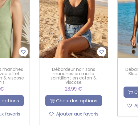
ns manches
Débardeur noir sans
Débar
vec effet
manches en maille
Bleu
on & viscose
scintillant en coton &
nis
viscose
€
23,99
€
C
 options
Choix des options
A
ux favoris
Ajouter aux favoris