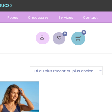
DUC30
Robes
Chaussures
Services
Contact
0
0