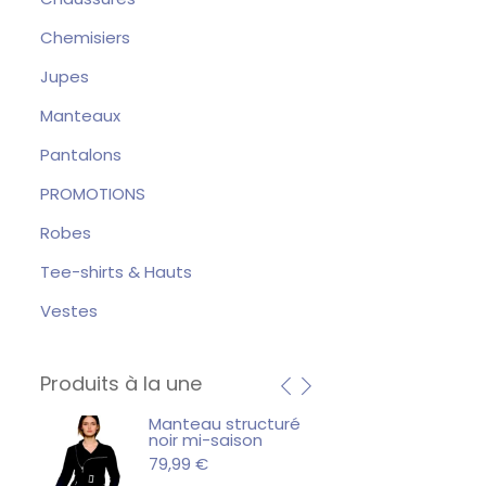
Chemisiers
Jupes
Manteaux
Pantalons
PROMOTIONS
Robes
Tee-shirts & Hauts
Vestes
Produits à la une
me
Manteau structuré
Mante
ux
noir mi-saison
Élégant
79,99
€
79,99
€