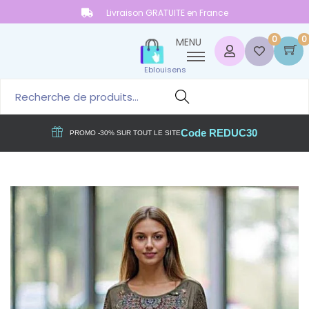
Livraison GRATUITE en France
0
0
MENU
Eblouisens
Reche
rche
Code REDUC30
PROMO -30% SUR TOUT LE SITE