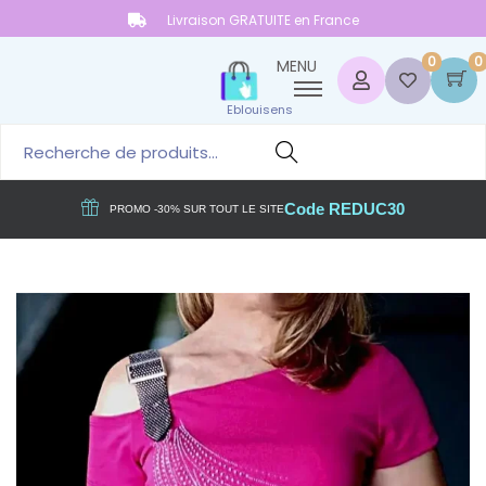
Livraison GRATUITE en France
0
0
MENU
Eblouisens
Reche
rche
Code REDUC30
PROMO -30% SUR TOUT LE SITE