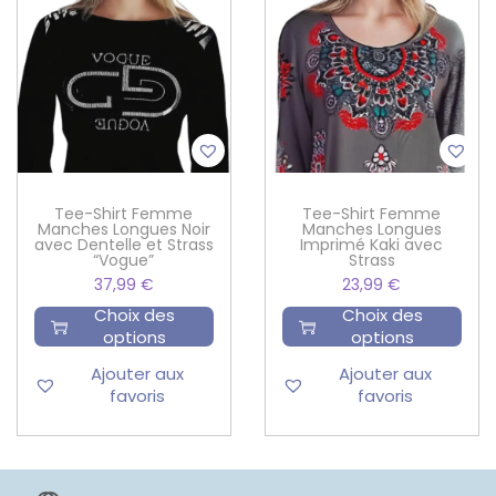
Tee-Shirt Femme
Tee-Shirt Femme
Manches Longues Noir
Manches Longues
avec Dentelle et Strass
Imprimé Kaki avec
“Vogue”
Strass
37,99
€
23,99
€
Choix des
Choix des
options
options
Ajouter aux
Ajouter aux
favoris
favoris