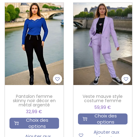
Pantalon femme
Veste mauve style
skinny noir décor en
costume femme
métal argenté
59,99
€
32,99
€
Choix des
Choix des
options
options
Ajouter aux
Ajouter aux