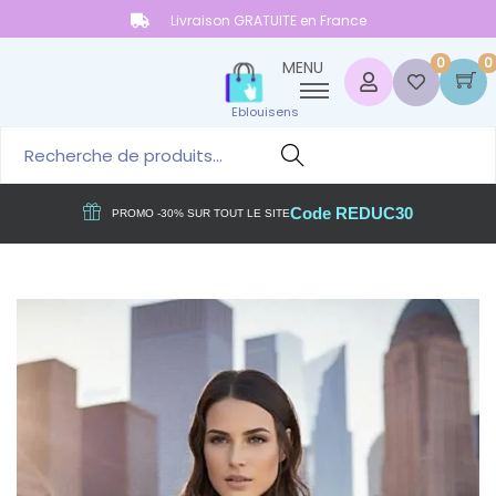
Livraison GRATUITE en France
0
0
MENU
Eblouisens
Reche
rche
Code REDUC30
PROMO -30% SUR TOUT LE SITE